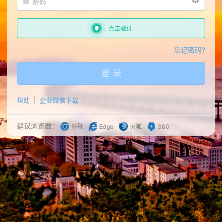
点击验证
忘记密码?
登 录
帮助
企业微信下载
建议浏览器：
谷歌
Edge
火狐
360